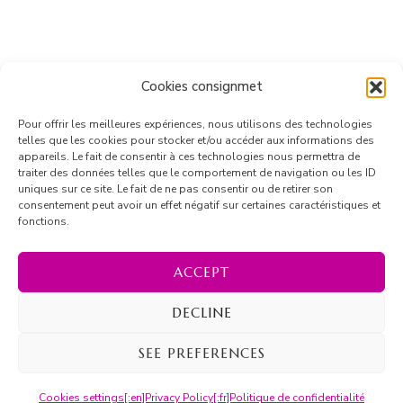
Cookies consignmet
Pour offrir les meilleures expériences, nous utilisons des technologies
telles que les cookies pour stocker et/ou accéder aux informations des
appareils. Le fait de consentir à ces technologies nous permettra de
traiter des données telles que le comportement de navigation ou les ID
uniques sur ce site. Le fait de ne pas consentir ou de retirer son
consentement peut avoir un effet négatif sur certaines caractéristiques et
fonctions.
Follow on Instagram
ACCEPT
DECLINE
© Copyright 2026
Marion Barrique
. All Rights Reserved.
SEE PREFERENCES
Blossom Recipe | Developed By
Blossom Themes
.
Cookies settings
[:en]Privacy Policy[:fr]Politique de confidentialité
Powered by
WordPress
.