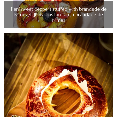
[:en]Sweet peppers stuffed with brandade de
Nîmes[:fr]Poivrons farcis à la brandade de
Nîmes